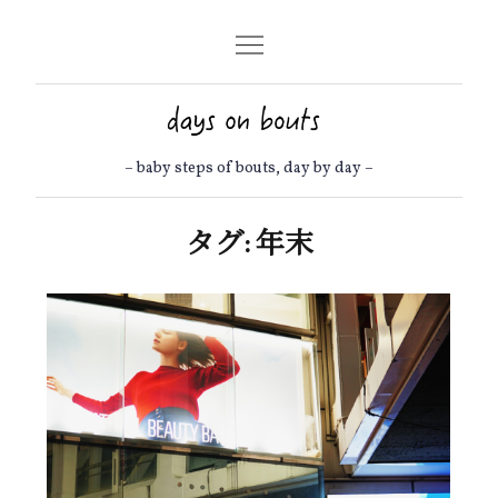
Skip
to
content
– baby steps of bouts, day by day –
タグ:
年末