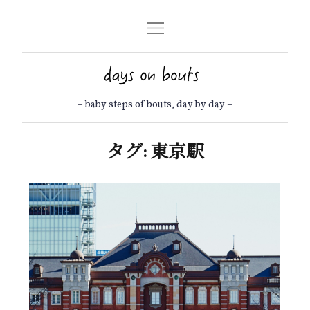
Skip
to
content
– baby steps of bouts, day by day –
タグ:
東京駅