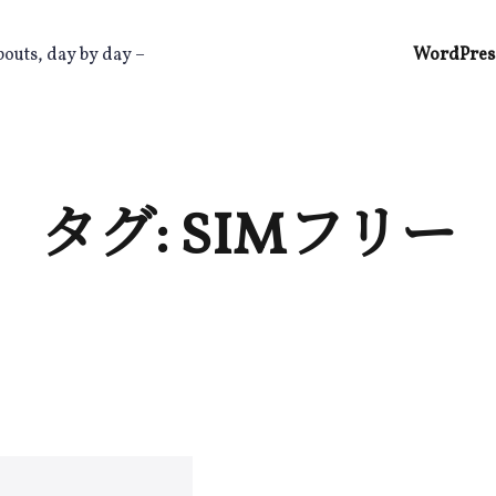
bouts, day by day –
WordPres
タグ:
SIMフリー