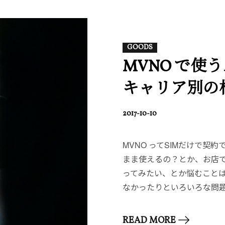
GOODS
MVNO で使
キャリア別の
POSTED
2017-10-10
ON
MVNO ってSIMだけで
まま使えるの？とか、お店
ってみたい、とか悩むことは
なかったりといろいろな問
READ MORE