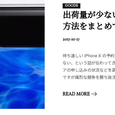
GOODS
出荷量が少ない！
方法をまとめ
POSTED
2017-10-17
ON
待ち遠しい iPhone X
ない、という話が伝わって
アの申し込みの状況などを
ですが熾烈な競争を勝ち抜
READ MORE