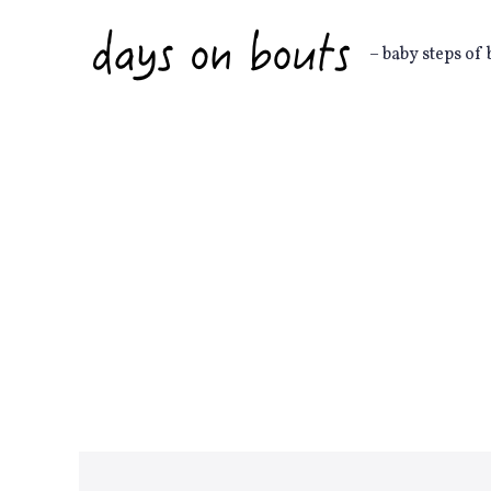
Skip
to
– baby steps of 
content