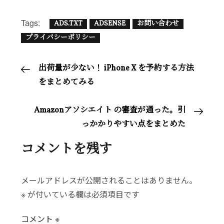
i
c
n
n
t
m
a
Tags:
ADS.TXT
ADSENSE
お問い合わせ
t
e
t
e
e
b
i
プライバシーポリシー
t
b
e
n
l
l
e
o
r
a
r
投
出荷量が少ない！ iPhone X を予約する方法
r
o
e
をまとめてみる
k
s
稿
t
Amazonアソシエイト の審査が通った。引
ナ
っかかりやすい点をまとめた
コメントを残す
ビ
ゲ
メールアドレスが公開されることはありません。
※
が付いている欄は必須項目です
ー
コメント
※