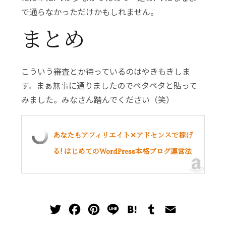
で通らなかっただけかもしれません。
まとめ
こういう審査とか待っているのはやきもきしま
す。まぁ無事に通りましたのでペタペタと貼って
みました。みなさん踏んでください（笑）
あなたもアフィリエイト✕アドセンスで稼げ
る! はじめてのWordPress本格ブログ運営法
T
F
P
L
H
T
E
w
a
i
i
a
u
m