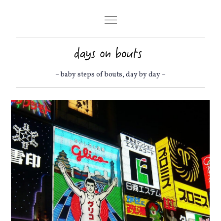
Skip
to
content
– baby steps of bouts, day by day –