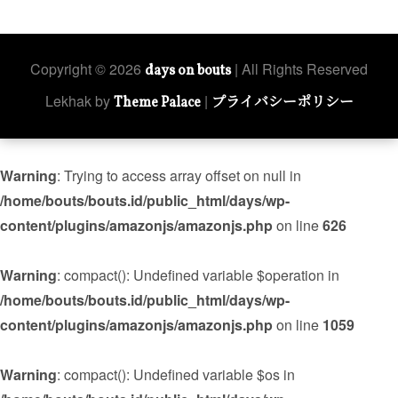
Copyright © 2026
| All Rights Reserved
days on bouts
Lekhak by
|
Theme Palace
プライバシーポリシー
Warning
: Trying to access array offset on null in
/home/bouts/bouts.id/public_html/days/wp-
content/plugins/amazonjs/amazonjs.php
on line
626
Warning
: compact(): Undefined variable $operation in
/home/bouts/bouts.id/public_html/days/wp-
content/plugins/amazonjs/amazonjs.php
on line
1059
Warning
: compact(): Undefined variable $os in