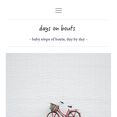
Skip
to
content
– baby steps of bouts, day by day –