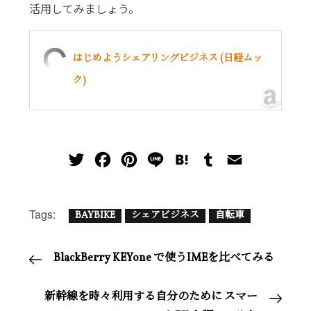
活用してみましょう。
はじめようシェアリングビジネス (日経ムッ
ク)
T
F
P
L
H
T
E
w
a
i
i
a
u
m
i
c
n
n
t
m
a
Tags:
BAYBIKE
シェアビジネス
自転車
t
e
t
e
e
b
i
t
b
e
n
l
l
投
BlackBerry KEYone で使うIMEを比べてみる
e
o
r
a
r
r
o
e
稿
新幹線を時々利用する自分のために スマー
k
s