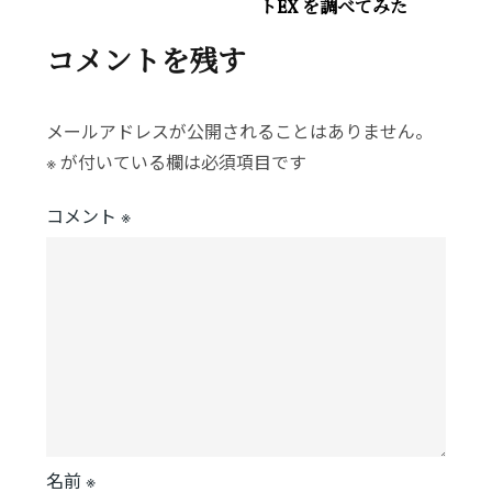
トEX を調べてみた
t
ナ
コメントを残す
ビ
メールアドレスが公開されることはありません。
ゲ
※
が付いている欄は必須項目です
コメント
※
ー
シ
ョ
ン
名前
※