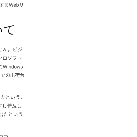
するWebサ
いて
せん。ビジ
クロソフト
indows
野での出荷台
ったというこ
すし普及し
出たという
つつ、