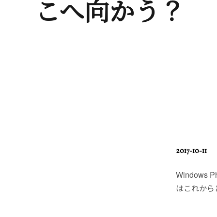
こへ向かう？
POSTED
2017-10-11
ON
Window
はこれから