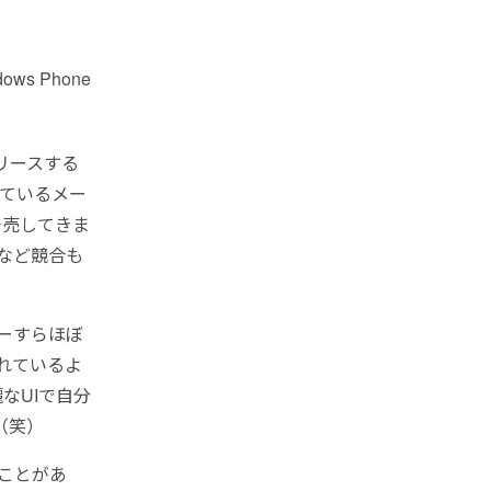
dows Phone
リースする
しているメー
発売してきま
idなど競合も
カーすらほぼ
れているよ
麗なUIで自分
（笑）
たことがあ