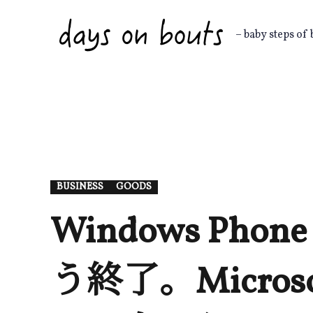
Skip
to
– baby steps of 
content
BUSINESS
GOODS
Windows Pho
う終了。Micros