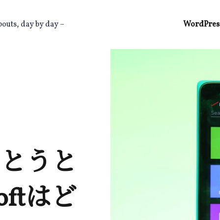
bouts, day by day –
WordPres
ne とうと
oftはど