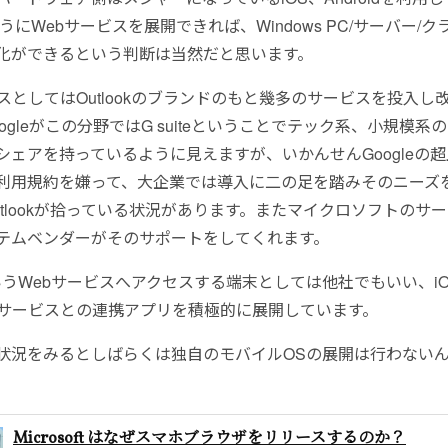
のようにWebサービスを展開できれば、Windows PC/サーバー/
化ができるという判断は当然だと思います。
ビスとしてはOutlookのブランドのもと幾多のサービスを投入し
ogleがこの分野ではG suiteということでテック系、小規模系
シェアを持っているように見えますが、いかんせんGoogleの
利用規約を嫌って、大企業では導入に二の足を踏みそのニーズ
utlookが拾っている状況があります。またマイクロソフトのサ
テムベンダーがそのサポートをしてくれます。
kというWebサービスへアクセスする端末としては他社でもいい、iOS、
bサービスとの連携アプリを積極的に展開しています。
状況をみるとしばらくは独自のモバイルOSの展開は行わない
Microsoft はなぜスマホブラウザをリリースするのか？