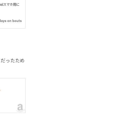
oidスマホ用に
days on bouts
ーだったため
0