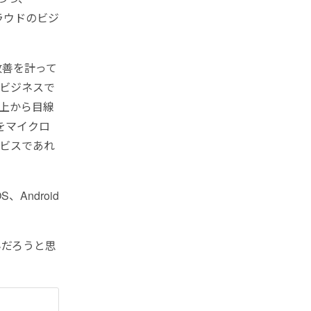
クラウドのビジ
改善を計って
のビジネスで
超上から目線
をマイクロ
ービスであれ
Android
んだろうと思