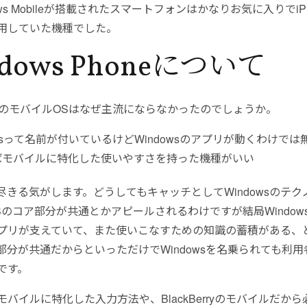
ows Mobileが搭載されたスマートフォンはかなりお気に入りでiP
用していた機種でした。
dows Phoneについて
ws系のモバイルOSはなぜ主流にならなかったのでしょうか。
owsって名前が付いているけどWindowsのアプリが動くわけでは
ばモバイルに特化した使いやすさを持った機種がいい
尽きる気がします。どうしてもキャッチとしてWindowsのテク
Sのコア部分が共通とかアピールされるわけですが結局Windows
プリが支えていて、また使いこなすための知識の蓄積がある、
部分が共通だからといっただけでWindowsを名乗られても利
です。
Sのモバイルに特化した入力方法や、BlackBerryのモバイルだか