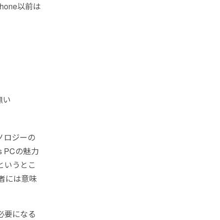
hone以前は
無い
ノロジーの
 PCの魅力
というとこ
用者には意味
ら必要になる