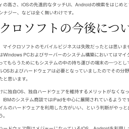
の高さ、iOSの先進的なタッチUI、Androidの検索をはじめと
シナジー、などは全く無いわけです。
クロソフトの今後につ
、マイクロソフトのモバイルビジネスは失敗だったとは思いま
はWindows PCおよびサーバーのシステム構築においてはマイ
ってもらうためにもシステムの中の持ち運びの端末の一つとしてW
ルOSおよびハードウェアは必要となっていましたのでその分
たと思います。
けに独自OS、独自ハードウェアを維持するメリットがなくな
。IBMのシステム商談ではiPadを中心に展開されているようで
イルのハードウェアを利用した方がいい、という判断がやっと
う。
ードウェア側はメジャーになっているiOS、Androidを利用し